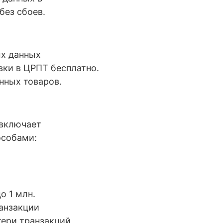
без сбоев.
х данных
вки в ЦРПТ бесплатно.
нных товаров.
 включает
особами:
о 1 млн.
ранзакции
тери транзакций