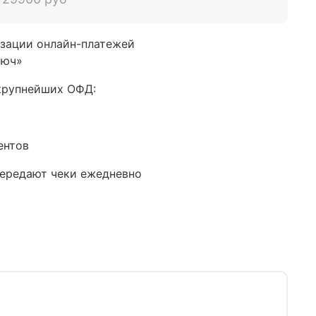
изации онлайн-платежей
люч»
 крупнейших ОФД:
ентов
передают чеки ежедневно