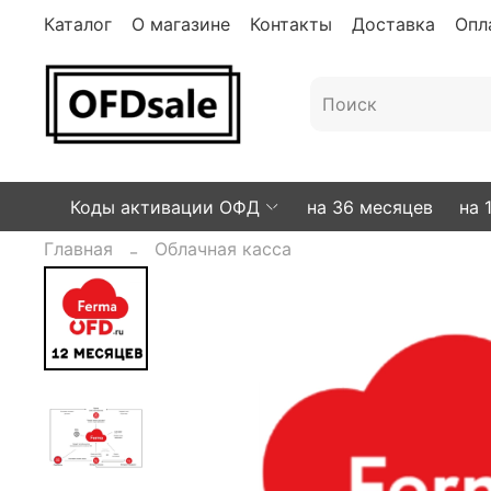
Каталог
О магазине
Контакты
Доставка
Опл
Коды активации ОФД
на 36 месяцев
на 
Главная
Облачная касса