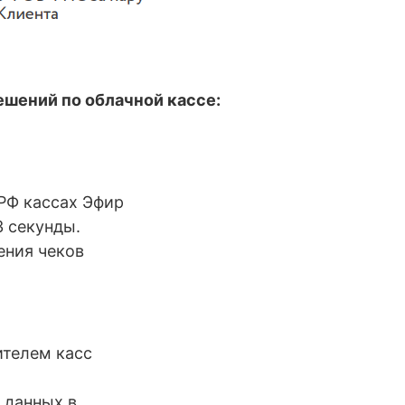
ешений по облачной кассе:
РФ кассах Эфир
3 секунды.
ения чеков
телем касс
 данных в