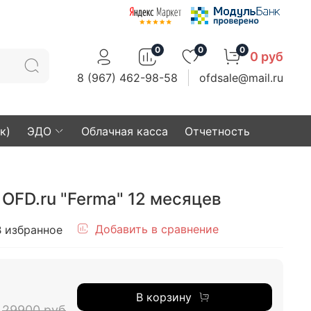
0
0
0
0 руб
8 (967) 462-98-58
ofdsale@mail.ru
к)
ЭДО
Облачная касса
Отчетность
OFD.ru "Ferma" 12 месяцев
Добавить в сравнение
В избранное
В корзину
29900 руб