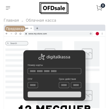
0
Главная
Облачная касса
Предзаказ