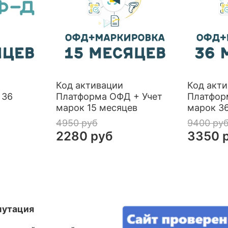
Код активации
Код акт
 36
Платформа ОФД + Учет
Платфор
марок 15 месяцев
марок 3
4950 руб
9400 ру
2280 руб
3350 
путация