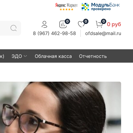
0
0
0
0 руб
8 (967) 462-98-58
ofdsale@mail.ru
к)
ЭДО
Облачная касса
Отчетность