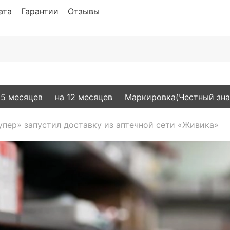
ата
Гарантии
Отзывы
15 месяцев
на 12 месяцев
Маркировка(Честный зна
упер» запустил доставку из аптечной сети «Живика»