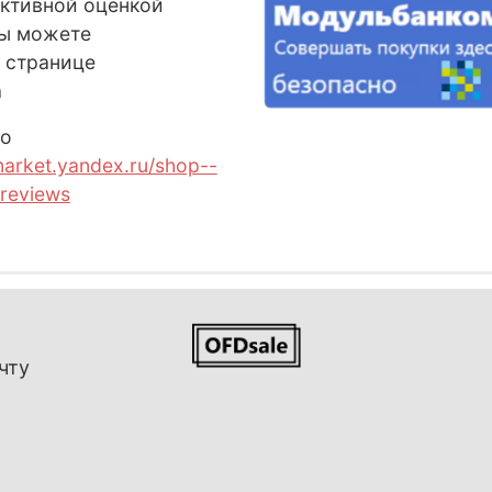
ективной оценкой
Вы можете
 странице
а
о
market.yandex.ru/shop--
reviews
чту