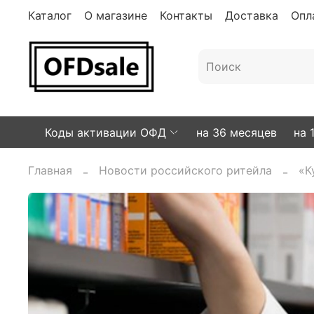
Каталог
О магазине
Контакты
Доставка
Опл
Коды активации ОФД
на 36 месяцев
на 
Главная
Новости российского ритейла
«К