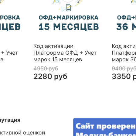
Код активации
Код акт
+ Учет
Платформа ОФД + Учет
Платфор
ев
марок 15 месяцев
марок 3
4950 руб
9400 ру
2280 руб
3350 
путация
ективной оценкой