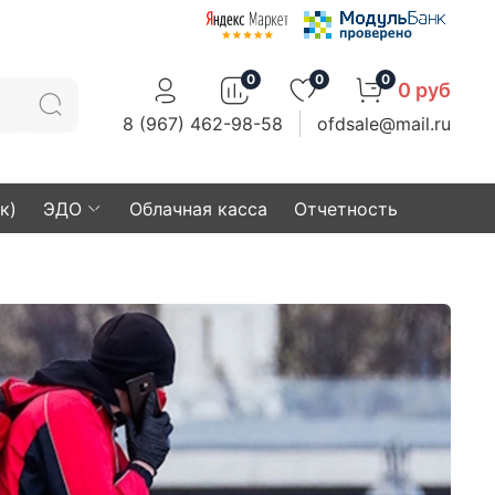
0
0
0
0 руб
8 (967) 462-98-58
ofdsale@mail.ru
к)
ЭДО
Облачная касса
Отчетность