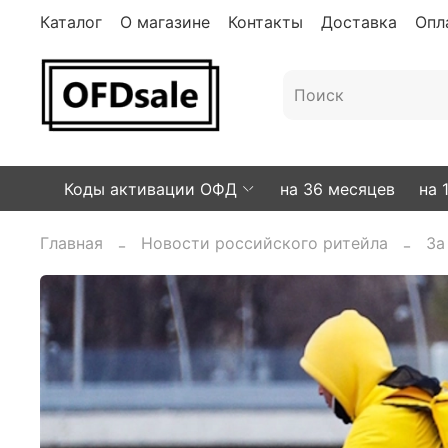
Каталог
О магазине
Контакты
Доставка
Опл
Коды активации ОФД
на 36 месяцев
на 
Главная
Новости российского ритейла
За