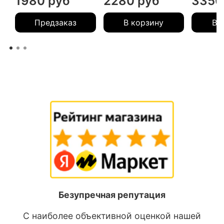
1980 руб
2280 руб
3350
Предзаказ
В корзину
В 
Безупречная репутация
С наиболее объективной оценкой нашей