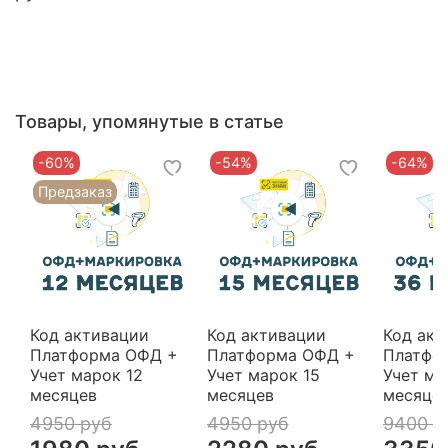
Товары, упомянутые в статье
-60%
-54%
-64%
Предзаказ
Код активации
Код активации
Код акт
Платформа ОФД +
Платформа ОФД +
Платфо
Учет марок 12
Учет марок 15
Учет ма
месяцев
месяцев
месяце
4950 руб
4950 руб
9400 р