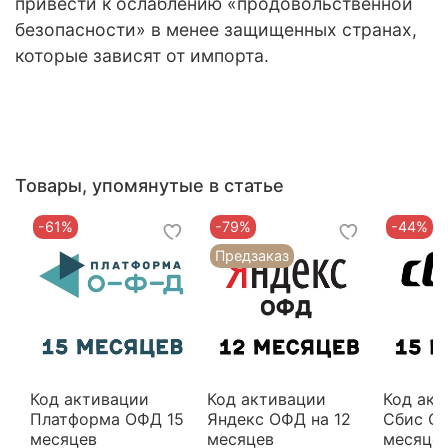
привести к ослаблению «продовольственной
безопасности» в менее защищенных странах,
которые зависят от импорта.
Товары, упомянутые в статье
-61%
-79%
-44%
Предзаказ
Код активации
Код активации
Код акт
Платформа ОФД 15
Яндекс ОФД на 12
Сбис ОФ
месяцев
месяцев
месяце