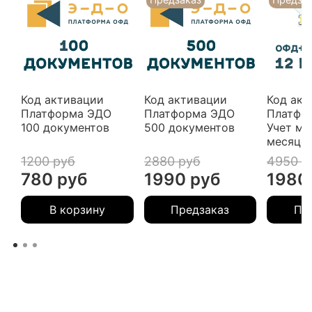
Код активации
Код активации
Код акт
Платформа ЭДО
Платформа ЭДО
Платфо
100 документов
500 документов
Учет ма
месяце
1200 руб
2880 руб
4950 р
780 руб
1990 руб
1980
В корзину
Предзаказ
Пр