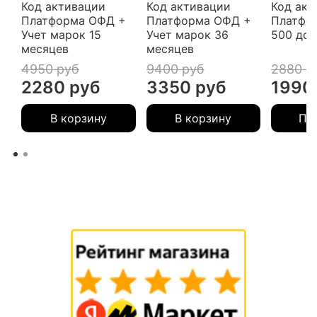
Код активации
Код активации
Код акт
Платформа ОФД +
Платформа ОФД +
Платфо
Учет марок 15
Учет марок 36
500 док
месяцев
месяцев
4950 руб
9400 руб
2880 р
2280 руб
3350 руб
1990
В корзину
В корзину
Пр