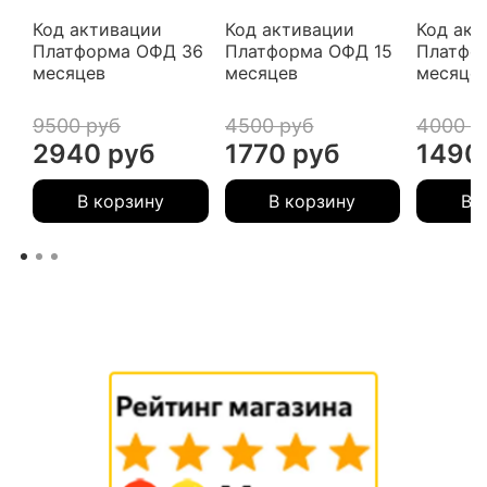
Код активации
Код активации
Код акт
Платформа ОФД 36
Платформа ОФД 15
Платфо
месяцев
месяцев
месяце
9500 руб
4500 руб
4000 р
2940 руб
1770 руб
1490
В корзину
В корзину
В 