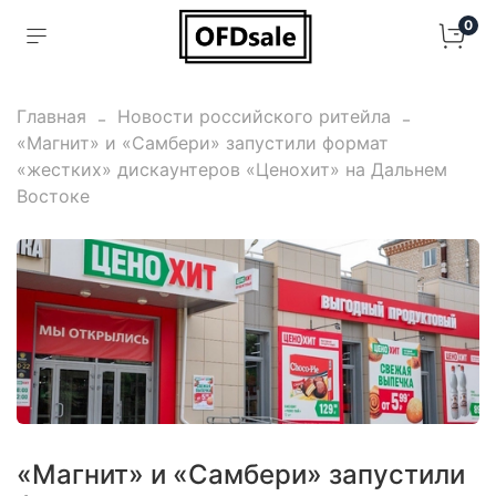
0
Главная
Новости российского ритейла
«Магнит» и «Самбери» запустили формат
«жестких» дискаунтеров «Ценохит» на Дальнем
Востоке
«Магнит» и «Самбери» запустили