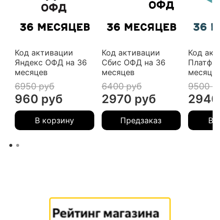
Код активации
Код активации
Код акт
Яндекс ОФД на 36
Сбис ОФД на 36
Платфо
месяцев
месяцев
месяце
6950 руб
6400 руб
9500 р
960 руб
2970 руб
2940
В корзину
Предзаказ
В 