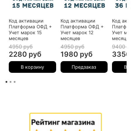
Код активации
Код активации
Код акт
Платформа ОФД +
Платформа ОФД +
Платфо
Учет марок 15
Учет марок 12
Учет ма
месяцев
месяцев
месяце
4950 руб
4950 руб
9400 р
2280 руб
1980 руб
3350
В корзину
Предзаказ
В 