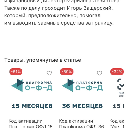
и финансовый директор Марианна Левинтова.
Также по делу проходит Игорь Защерский,
который, предположительно, помогал
им выводить заемные средства за границу.
Товары, упомянутые в статье
-61%
-69%
-32%
Код активации
Код активации
Код акт
Платформа ОФД 15
Платформа ОФД 36
"Учет М