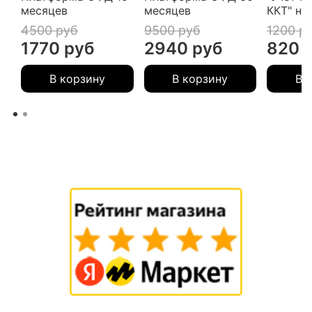
месяцев
месяцев
ККТ" на
4500 руб
9500 руб
1200 р
1770 руб
2940 руб
820 
В корзину
В корзину
В 