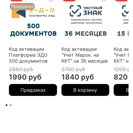
Предзаказ
Код активации
Код активации
Код акт
Платформа ЭДО
"Учет Марок. на
"Учет М
500 документов
ККТ" на 36 месяцев
ККТ" на
2880 руб
2700 руб
1200 р
1990 руб
1840 руб
820 
Предзаказ
В корзину
В 