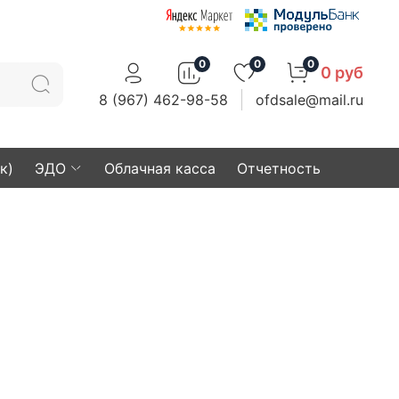
0
0
0
0 руб
8 (967) 462-98-58
ofdsale@mail.ru
к)
ЭДО
Облачная касса
Отчетность