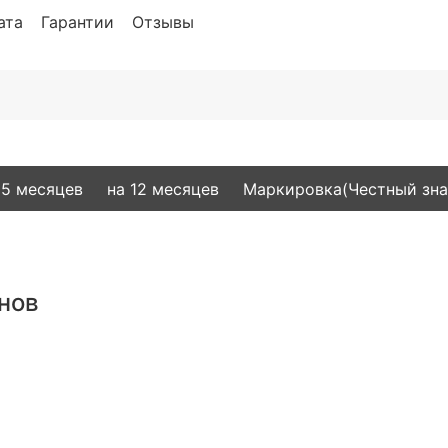
ата
Гарантии
Отзывы
15 месяцев
на 12 месяцев
Маркировка(Честный зна
нов