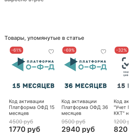
Товары, упомянутые в статье
-61%
-69%
-32%
Код активации
Код активации
Код акт
Платформа ОФД 15
Платформа ОФД 36
"Учет М
месяцев
месяцев
ККТ" на
4500 руб
9500 руб
1200 р
1770 руб
2940 руб
820 