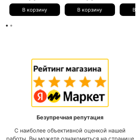
В корзину
В корзину
В 
Безупречная репутация
С наиболее объективной оценкой нашей
работы, Вы можете ознакомиться на странице