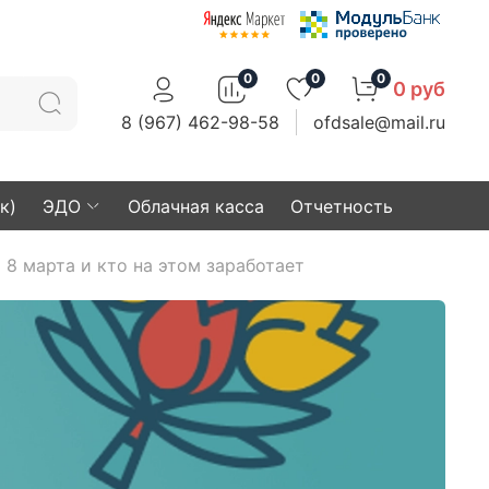
0
0
0
0 руб
8 (967) 462-98-58
ofdsale@mail.ru
к)
ЭДО
Облачная касса
Отчетность
 8 марта и кто на этом заработает