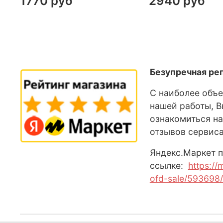
1770 руб
2940 руб
Безупречная ре
С наиболее объ
нашей работы, 
ознакомиться на
отзывов сервис
Яндекс
.М
аркет
п
ссылке:
https://
ofd-sale/593698/