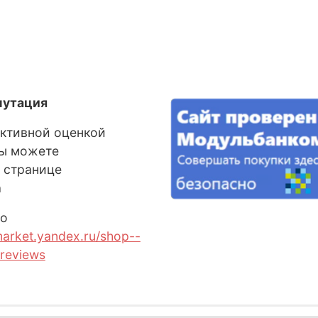
путация
ективной оценкой
Вы можете
 странице
а
о
market.yandex.ru/shop--
reviews