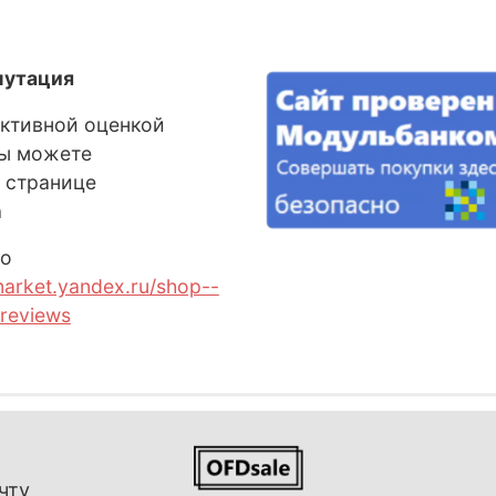
путация
ективной оценкой
Вы можете
 странице
а
о
market.yandex.ru/shop--
reviews
чту