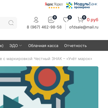
0
0
0
0 руб
8 (967) 462-98-58
ofdsale@mail.ru
к)
ЭДО
Облачная касса
Отчетность
е с маркировкой Честный ЗНАК – «Учёт марок»