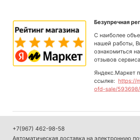
Безупречная ре
С наиболее объ
нашей работы, 
ознакомиться на
отзывов сервис
Яндекс
.М
аркет
п
ссылке:
https://
ofd-sale/593698/
+7(967) 462-98-58
Автоматическая доставка на электронную по