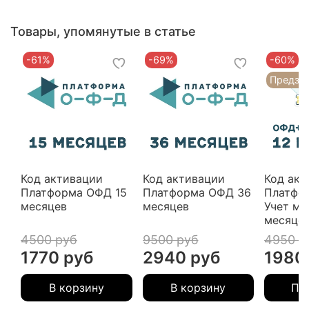
Товары, упомянутые в статье
-61%
-69%
-60%
Предза
Код активации
Код активации
Код акт
Платформа ОФД 15
Платформа ОФД 36
Платфо
месяцев
месяцев
Учет ма
месяце
4500 руб
9500 руб
4950 р
1770 руб
2940 руб
1980
В корзину
В корзину
Пр