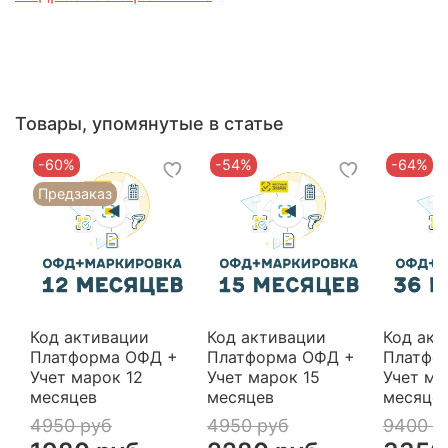
Товары, упомянутые в статье
-60%
-54%
-64%
Предзаказ
Код активации
Код активации
Код акт
Платформа ОФД +
Платформа ОФД +
Платфо
Учет марок 12
Учет марок 15
Учет ма
месяцев
месяцев
месяце
4950 руб
4950 руб
9400 р