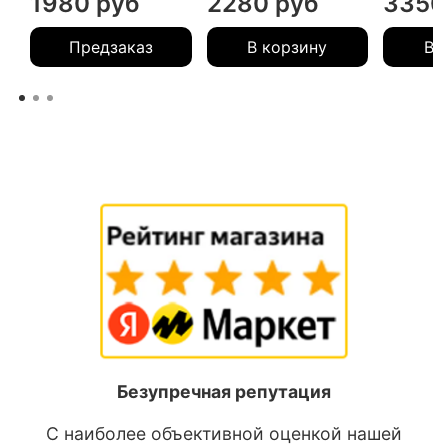
1980 руб
2280 руб
3350
Предзаказ
В корзину
В 
Безупречная репутация
С наиболее объективной оценкой нашей